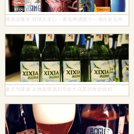
啤酒会微笑 对味又走心 – 青岛啤酒双十一潮出新花样
夏天与啤酒 从散装啤酒到夺命大乌苏的奇妙旅程