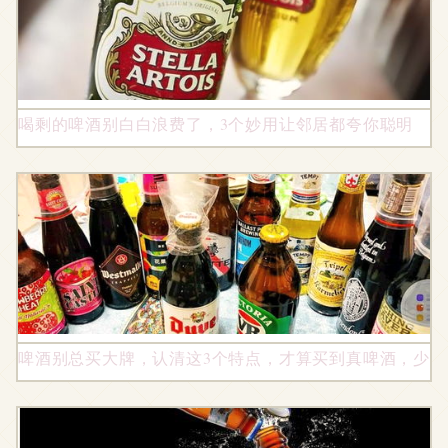
喝剩的啤酒别白白浪费了，3个妙用让邻居都夸你聪明
啤酒别总买大牌，认清这3个特点，才算买到真啤酒，少花