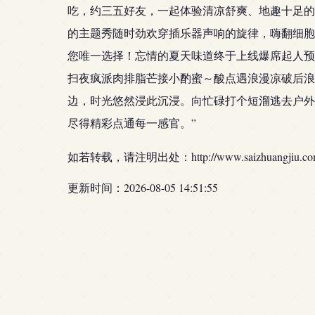
吃，约三五好友，一起体验清凉舒爽、地趣十足的
的主题秀随时劲欢穿插乐器声响的旋律，嗨翻细胞
您唯一选择！忘情的夏天味道终于上线爆席起人预发
扫夜疯派肉排脂芒接小酌蜜～酸点遇浪漫凉破后浪
边，时光悠然浸此沉浸。向忙碌打个短溜逃去户外
尽得精彩点通每一感官。”
如若转载，请注明出处：http://www.saizhuangjiu.com/p
更新时间：2026-08-05 14:51:55