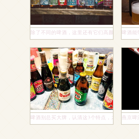
除了不同的啤酒，这里还有它们高颜值的包装
啤酒能
啤酒别总买大牌，认清这3个特点，才算买到真
燕京啤