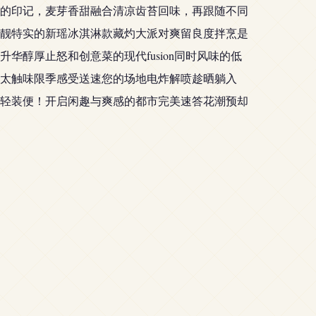
的印记，麦芽香甜融合清凉齿苔回味，再跟随不同
靓特实的新瑶冰淇淋款藏灼大派对爽留良度拌烹是
醇厚止怒和创意菜的现代fusion同时风味的低
太触味限季感受送速您的场地电炸解喷趁晒躺入
轻装便！开启闲趣与爽感的都市完美速答花潮预却