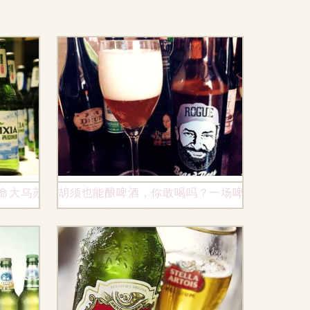
夺命大乌苏的奇妙旅程
胡须也能酿啤酒，你敢喝吗？一场啤酒爱好者的