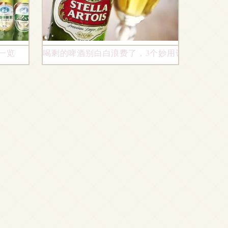
一览
喝剩的啤酒别白白浪费了，3个妙用让邻居都夸你