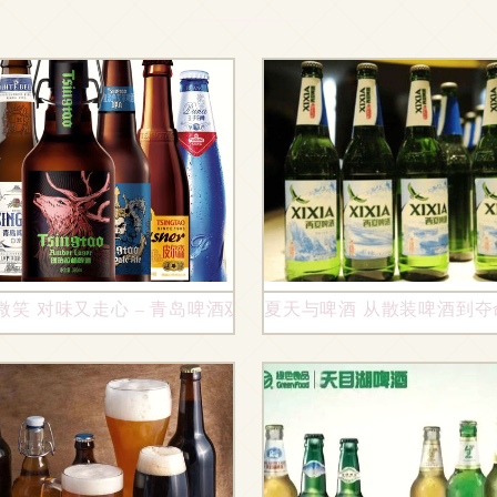
微笑 对味又走心 – 青岛啤酒双十一潮出新花样
夏天与啤酒 从散装啤酒到