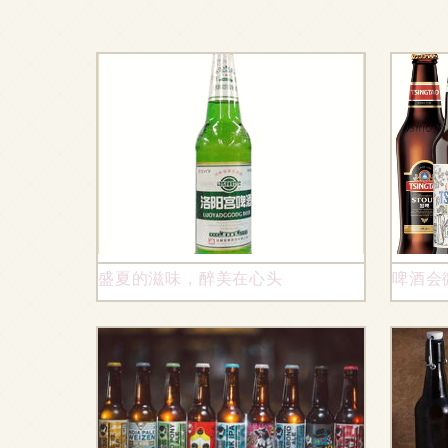
盛夏的滋味，醉美在心头
啤酒会