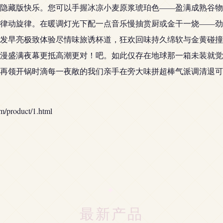
隐藏版快乐。您可以手握冰凉小麦原浆琥珀色——盈满成熟谷物
律动旋律。在暖调灯光下配一点音乐慢抽赏厨或金干一烧——劲
早亮极致体验尽情味旅诱杯道，狂欢回味持久绵软与金黄碰撞升华
漫盛满夜幕更抵高潮更对！吧。如此仅存在地球那一箱未装就觉
再领开锅时滴每一夜敞的我们亲手在旁大味拼超棒气派调清退可
roduct/1.html
最新产品